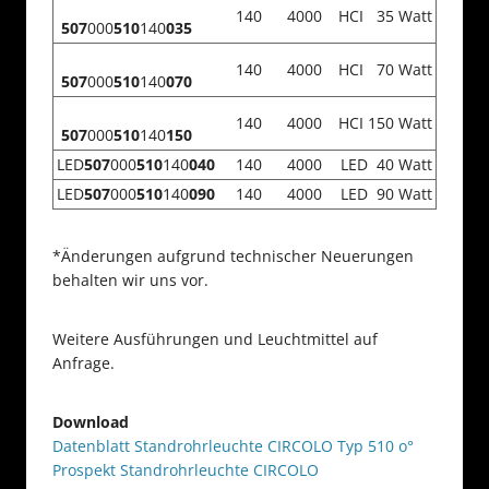
140
4000
HCI 35 Watt
507
000
510
140
035
140
4000
HCI 70 Watt
507
000
510
140
070
140
4000
HCI 150 Watt
507
000
510
140
150
LED
507
000
510
140
040
140
4000
LED 40 Watt
LED
507
000
510
140
090
140
4000
LED 90 Watt
*Änderungen aufgrund technischer Neuerungen
behalten wir uns vor.
Weitere Ausführungen und Leuchtmittel auf
Anfrage.
Download
Datenblatt Standrohrleuchte CIRCOLO Typ 510 o°
Prospekt Standrohrleuchte CIRCOLO