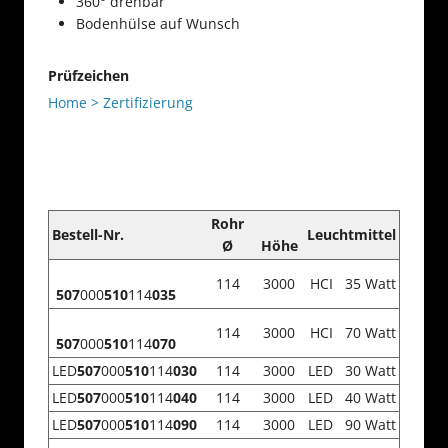
360° drehbar
Bodenhülse auf Wunsch
Prüfzeichen
Home > Zertifizierung
Rohr
Bestell-Nr.
Leuchtmittel
Ø
Höhe
114
3000
HCI 35 Watt
507
000
510
114
035
114
3000
HCI 70 Watt
507
000
510
114
070
LED
507
000
510
114
030
114
3000
LED 30 Watt
LED
507
000
510
114
040
114
3000
LED 40 Watt
LED
507
000
510
114
090
114
3000
LED 90 Watt