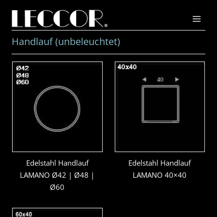
Zum
Inhalt
springen
Handlauf (unbeleuchtet)
Edelstahl Handlauf
Edelstahl Handlauf
LAMANO Ø42 | Ø48 |
LAMANO 40×40
Ø60