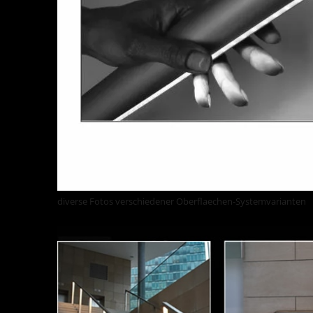
diverse Fotos verschiedener Oberflaechen-Systemvarianten