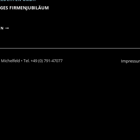
IGES FIRMENJUBILÄUM
35-
EN
JÄHRIGES
FIRMENJUBILÄUM
chelfeld • Tel. +49 (0) 791-47077
Impressu