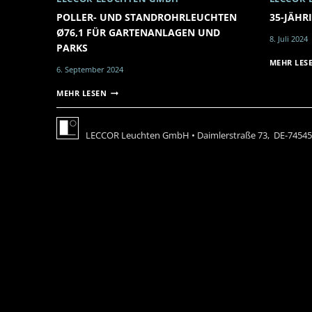
POLLER- UND STANDROHRLEUCHTEN
35-JÄHR
Ø76,1 FÜR GARTENANLAGEN UND
8. Juli 2024
PARKS
MEHR LES
6. September 2024
POLLER-
MEHR LESEN
UND
STANDROHRLEUCHTEN
Ø76,1
LECCOR Leuchten GmbH • Daimlerstraße 73, DE-74545 Mi
FÜR
GARTENANLAGEN
UND
PARKS