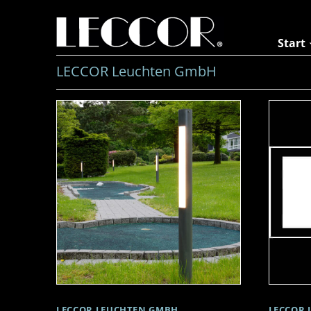
Zum
Inhalt
springen
Start
LECCOR Leuchten GmbH
LECCOR LEUCHTEN GMBH
LECCOR